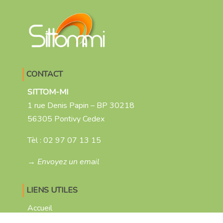
CONTACT
SITTOM-MI
1 rue Denis Papin – BP 30218
56305 Pontivy Cedex
Tèl :
02 97 07 13 15
→ Envoyez un email
LIENS UTILES
Accueil
Espace membre