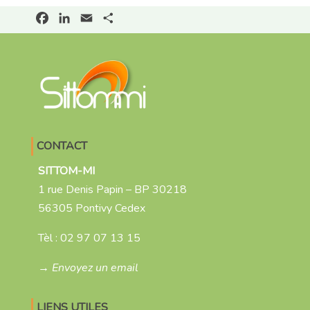
Facebook
LinkedIn
Email
Partager
CONTACT
SITTOM-MI
1 rue Denis Papin – BP 30218
56305 Pontivy Cedex
Tèl :
02 97 07 13 15
→ Envoyez un email
LIENS UTILES