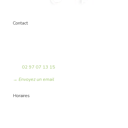
Contact
SITTOM-MI
1 rue Denis Papin – BP 30218
56305 Pontivy Cedex
Tèl :
02 97 07 13 15
→ Envoyez un email
Horaires
Du lundi au vendredi
8h30-12h30
13h30 – 17h30