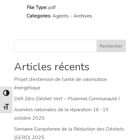
File Type:
pdf
Categories:
Agents - Archives
Rechercher
Articles récents
Projet d’extension de l’unité de valorisation
énergétique
Passer en contraste élevé
Défi Zéro Déchet Vert – Ploërmel Communauté /
Changer la taille de la police
Journées nationales de la réparation 16 -19
octobre 2025
Semaine Européenne de la Réduction des Déchets
(SERD) 2025