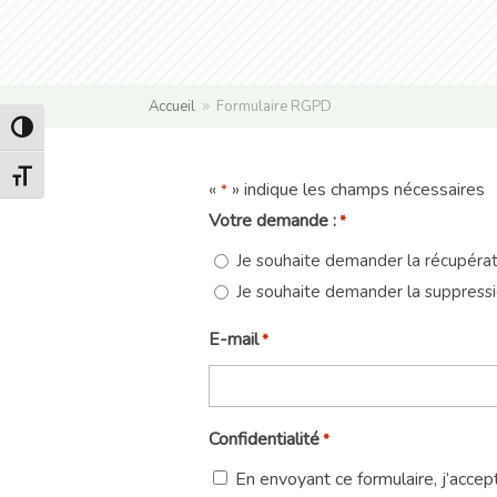
Accueil
Formulaire RGPD
9
Passer en contraste élevé
Changer la taille de la police
«
» indique les champs nécessaires
*
Votre demande :
*
Je souhaite demander la récupéra
Je souhaite demander la suppress
E-mail
*
Confidentialité
*
En envoyant ce formulaire, j’acc